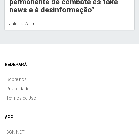
permanente de combate às fake
news e à desinformação”
Juliana Valim
REDEPARÁ
Sobre nós
Privacidade
Termos de Uso
APP
SGN.NET