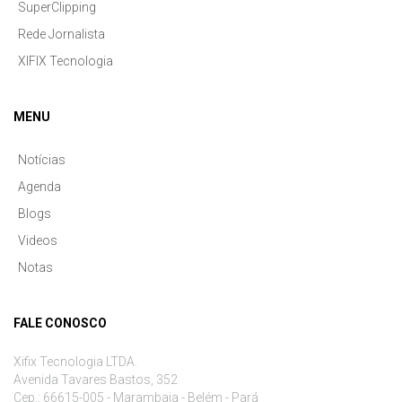
SuperClipping
Rede Jornalista
XIFIX Tecnologia
MENU
Notícias
Agenda
Blogs
Videos
Notas
FALE CONOSCO
Xifix Tecnologia LTDA.
Avenida Tavares Bastos, 352
Cep.: 66615-005 - Marambaia - Belém - Pará