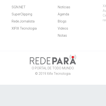
Xi
SGN.NET
Notícias
Av
SuperClipping
Agenda
Ce
r
Rede Jornalista
Blogs
XIFIX Tecnologia
Videos
Notas
O PORTAL DE TODO MUNDO.
© 2019
Xifix Tecnologia
.