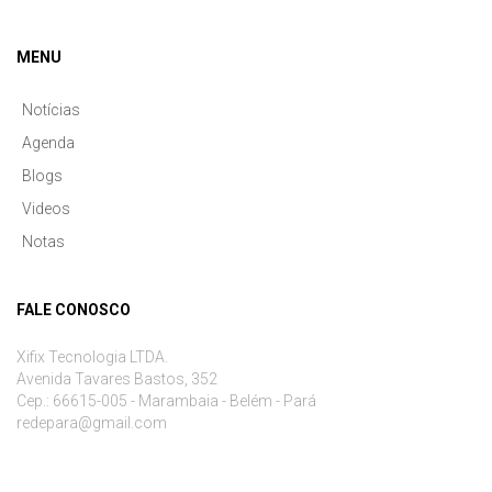
MENU
Notícias
Agenda
Blogs
Videos
Notas
FALE CONOSCO
Xifix Tecnologia LTDA.
Avenida Tavares Bastos, 352
Cep.: 66615-005 - Marambaia - Belém - Pará
redepara@gmail.com