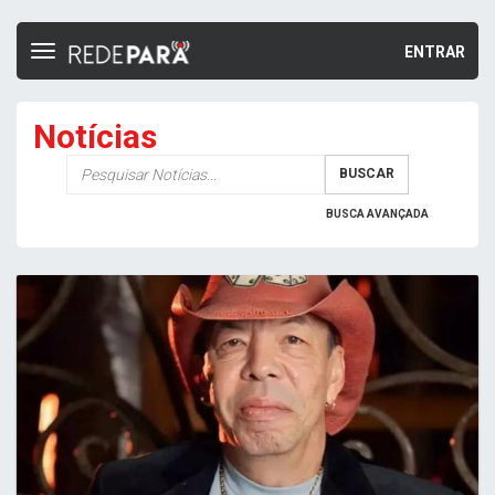
ENTRAR
Toggle
navigation
Notícias
Palavra-
BUSCAR
chave
BUSCA AVANÇADA