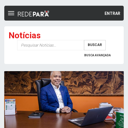
ENTRAR
Toggle
navigation
Notícias
Palavra-
BUSCAR
chave
BUSCA AVANÇADA