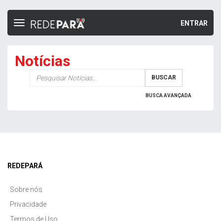
ENTRAR
Toggle
navigation
Notícias
Palavra-
BUSCAR
chave
BUSCA AVANÇADA
REDEPARÁ
Sobre nós
Privacidade
Termos de Uso