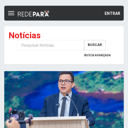
ENTRAR
Toggle
navigation
Notícias
Palavra-
BUSCAR
chave
BUSCA AVANÇADA