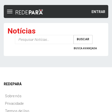
ENTRAR
Toggle
navigation
Notícias
Palavra-
BUSCAR
chave
BUSCA AVANÇADA
REDEPARÁ
Sobre nós
Privacidade
Termos de Uso