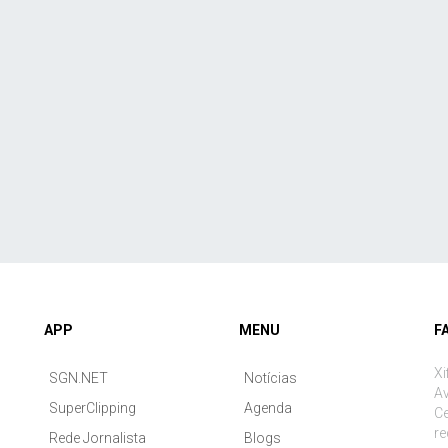
APP
MENU
F
Xi
SGN.NET
Notícias
Av
SuperClipping
Agenda
Ce
r
Rede Jornalista
Blogs