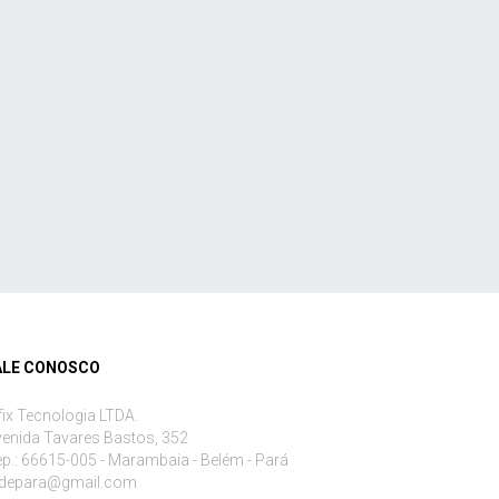
ALE CONOSCO
fix Tecnologia LTDA.
enida Tavares Bastos, 352
p.: 66615-005 - Marambaia - Belém - Pará
edepara@gmail.com