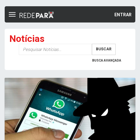
ENTRAR
Toggle
navigation
Notícias
Palavra-
BUSCAR
chave
BUSCA AVANÇADA