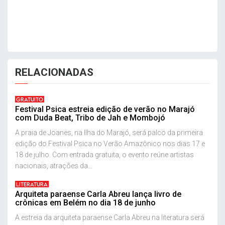
RELACIONADAS
GRATUITO
Festival Psica estreia edição de verão no Marajó
com Duda Beat, Tribo de Jah e Mombojó
A praia de Joanes, na Ilha do Marajó, será palco da primeira
edição do Festival Psica no Verão Amazônico nos dias 17 e
18 de julho. Com entrada gratuita, o evento reúne artistas
nacionais, atrações da...
LITERATURA
Arquiteta paraense Carla Abreu lança livro de
crônicas em Belém no dia 18 de junho
A estreia da arquiteta paraense Carla Abreu na literatura será