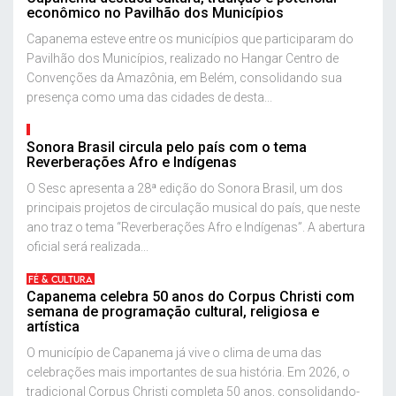
econômico no Pavilhão dos Municípios
Capanema esteve entre os municípios que participaram do
Pavilhão dos Municípios, realizado no Hangar Centro de
Convenções da Amazônia, em Belém, consolidando sua
presença como uma das cidades de desta...
Sonora Brasil circula pelo país com o tema
Reverberações Afro e Indígenas
O Sesc apresenta a 28ª edição do Sonora Brasil, um dos
principais projetos de circulação musical do país, que neste
ano traz o tema “Reverberações Afro e Indígenas”. A abertura
oficial será realizada...
FÉ & CULTURA
Capanema celebra 50 anos do Corpus Christi com
semana de programação cultural, religiosa e
artística
O município de Capanema já vive o clima de uma das
celebrações mais importantes de sua história. Em 2026, o
tradicional Corpus Christi completa 50 anos, consolidando-