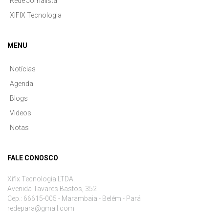
Rede Jornalista
XIFIX Tecnologia
MENU
Notícias
Agenda
Blogs
Videos
Notas
FALE CONOSCO
Xifix Tecnologia LTDA.
Avenida Tavares Bastos, 352
Cep.: 66615-005 - Marambaia - Belém - Pará
redepara@gmail.com