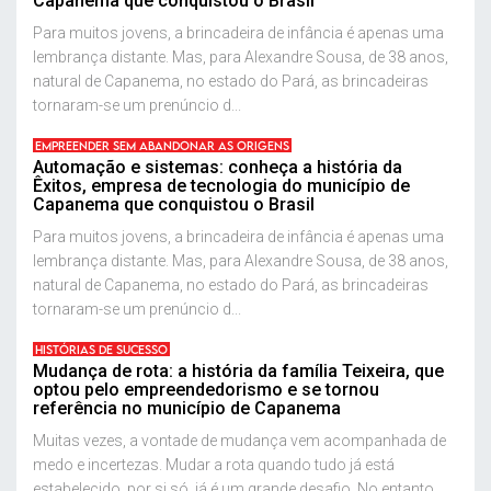
Capanema que conquistou o Brasil
Para muitos jovens, a brincadeira de infância é apenas uma
lembrança distante. Mas, para Alexandre Sousa, de 38 anos,
natural de Capanema, no estado do Pará, as brincadeiras
tornaram-se um prenúncio d...
EMPREENDER SEM ABANDONAR AS ORIGENS
Automação e sistemas: conheça a história da
Êxitos, empresa de tecnologia do município de
Capanema que conquistou o Brasil
Para muitos jovens, a brincadeira de infância é apenas uma
lembrança distante. Mas, para Alexandre Sousa, de 38 anos,
natural de Capanema, no estado do Pará, as brincadeiras
tornaram-se um prenúncio d...
HISTÓRIAS DE SUCESSO
Mudança de rota: a história da família Teixeira, que
optou pelo empreendedorismo e se tornou
referência no município de Capanema
Muitas vezes, a vontade de mudança vem acompanhada de
medo e incertezas. Mudar a rota quando tudo já está
estabelecido, por si só, já é um grande desafio. No entanto,