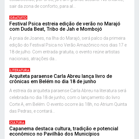
sair da zona de conforto, para al...
GRATUITO
Festival Psica estreia edição de verão no Marajó
com Duda Beat, Tribo de Jah e Mombojó
A praia de Joanes, na Ilha do Marajó, será palco da primeira
edição do Festival Psica no Verão Amazônico nos dias 17 e
18 de julho. Com entrada gratuita, o evento reúne artistas
nacionais, atrações da...
LITERATURA
Arquiteta paraense Carla Abreu lança livro de
crônicas em Belém no dia 18 de junho
A estreia da arquiteta paraense Carla Abreu na literatura será
celebrada no dia 18 de junho, com o lançamento do livro
Corte A, em Belém. O evento ocorre às 18h, no Atrium Quinta
das Pedras, e contará...
CULTURA
Capanema destaca cultura, tradição e potencial
econômico no Pavilhão dos Municípios