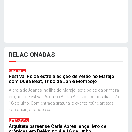
RELACIONADAS
GRATUITO
Festival Psica estreia edição de verão no Marajó
com Duda Beat, Tribo de Jah e Mombojó
A praia de Joanes, na Ilha do Marajó, será palco da primeira
edição do Festival Psica no Verão Amazônico nos dias 17 e
18 de julho. Com entrada gratuita, o evento reúne artistas
nacionais, atrações da...
LITERATURA
Arquiteta paraense Carla Abreu lança livro de
crônicas em Belém no dia 18 de junho