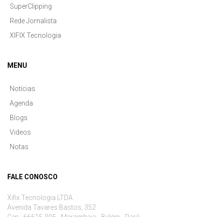
SuperClipping
Rede Jornalista
XIFIX Tecnologia
MENU
Notícias
Agenda
Blogs
Videos
Notas
FALE CONOSCO
Xifix Tecnologia LTDA.
Avenida Tavares Bastos, 352
Cep.: 66615-005 - Marambaia - Belém - Pará