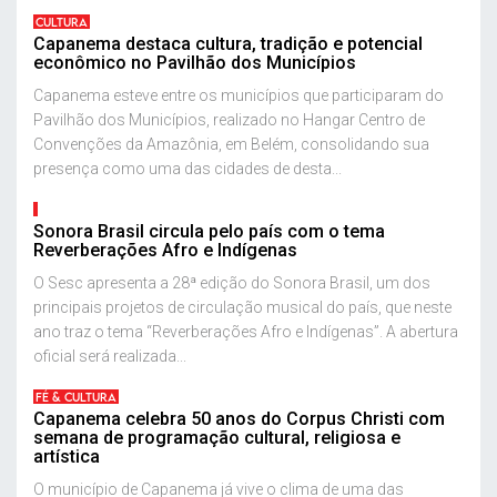
CULTURA
Capanema destaca cultura, tradição e potencial
econômico no Pavilhão dos Municípios
Capanema esteve entre os municípios que participaram do
Pavilhão dos Municípios, realizado no Hangar Centro de
Convenções da Amazônia, em Belém, consolidando sua
presença como uma das cidades de desta...
Sonora Brasil circula pelo país com o tema
Reverberações Afro e Indígenas
O Sesc apresenta a 28ª edição do Sonora Brasil, um dos
principais projetos de circulação musical do país, que neste
ano traz o tema “Reverberações Afro e Indígenas”. A abertura
oficial será realizada...
FÉ & CULTURA
Capanema celebra 50 anos do Corpus Christi com
semana de programação cultural, religiosa e
artística
O município de Capanema já vive o clima de uma das