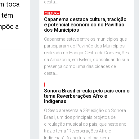
desta...
um toca
CULTURA
e têm
Capanema destaca cultura, tradição
e potencial econômico no Pavilhão
mpõe a
dos Municípios
Capanema esteve entre os municípios que
participaram do Pavilhão dos Municípios,
realizado no Hangar Centro de Convenções
da Amazônia, em Belém, consolidando sua
presença como uma das cidades de
desta...
Sonora Brasil circula pelo país com o
tema Reverberações Afro e
Indígenas
O Sesc apresenta a 28ª edição do Sonora
Brasil, um dos principais projetos de
circulação musical do país, que neste ano
traz o tema “Reverberações Afro e
Indígenas”. A abertura oficial será