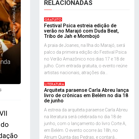
Foto: Sidney Oliveira/Ag. Pará
RELACIONADAS
GRATUITO
Festival Psica estreia edição de
verão no Marajó com Duda Beat,
Tribo de Jah e Mombojó
A praia de Joanes, na Ilha do Marajó, será
palco da primeira edição do Festival Psica
no Verão Amazônico nos dias 17 e 18 de
anda
julho. Com entrada gratuita, o evento reúne
artistas nacionais, atrações da...
LITERATURA
s
Arquiteta paraense Carla Abreu lança
livro de crônicas em Belém no dia 18
de junho
A estreia da arquiteta paraense Carla Abreu
VII
na literatura será celebrada no dia 18 de
 do
junho, com o lançamento do livro Corte A,
em Belém. O evento ocorre às 18h, no
ndação
Atrium Quinta das Pedras, e contará...