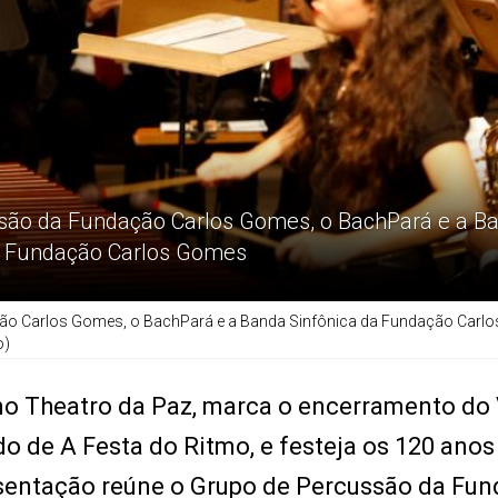
são da Fundação Carlos Gomes, o BachPará e a B
a Fundação Carlos Gomes
ão Carlos Gomes, o BachPará e a Banda Sinfônica da Fundação Carlo
o)
 no Theatro da Paz, marca o encerramento do 
de A Festa do Ritmo, e festeja os 120 anos
esentação reúne o Grupo de Percussão da Fu