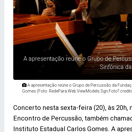
A apresentação reúne o Grupo de Percus
Sinfônica d
A apresentação reúne o Grupo de Percussão da Fundaç
Gomes (Foto: RedePara.Web.ViewModels.Sgn.Foto?.credit
Concerto nesta sexta-feira (20), às 20h,
Encontro de Percussão, também chamado 
Instituto Estadual Carlos Gomes. A apr