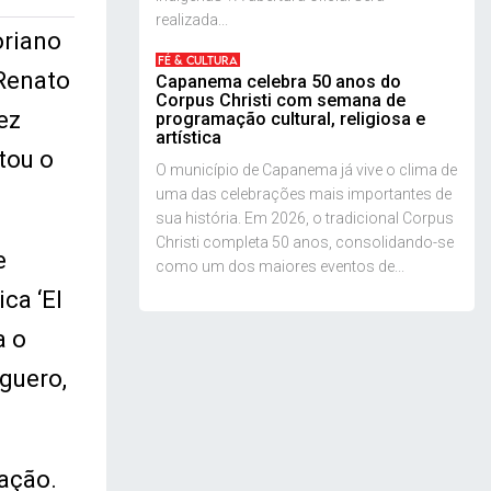
realizada...
oriano
FÉ & CULTURA
 Renato
Capanema celebra 50 anos do
Corpus Christi com semana de
ez
programação cultural, religiosa e
artística
tou o
O município de Capanema já vive o clima de
uma das celebrações mais importantes de
sua história. Em 2026, o tradicional Corpus
Christi completa 50 anos, consolidando-se
e
como um dos maiores eventos de...
ca ‘El
a o
guero,
dação.