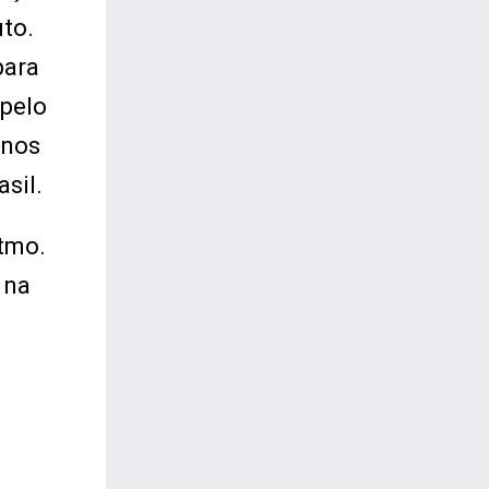
uto.
para
 pelo
unos
sil.
tmo.
 na