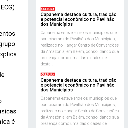
IECG)
CULTURA
Capanema destaca cultura, tradição
e potencial econômico no Pavilhão
dos Municípios
mentos
Capanema esteve entre os municípios que
participaram do Pavilhão dos Municípios,
 grupo
realizado no Hangar Centro de Convenções
da Amazônia, em Belém, consolidando sua
xplica
presença como uma das cidades de
desta...
de
CULTURA
Capanema destaca cultura, tradição
e potencial econômico no Pavilhão
dos Municípios
Capanema esteve entre os municípios que
o
participaram do Pavilhão dos Municípios,
úsicas
realizado no Hangar Centro de Convenções
da Amazônia, em Belém, consolidando sua
ica é
presença como uma das cidades de