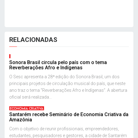
RELACIONADAS
Sonora Brasil circula pelo país com o tema
Reverberações Afro e Indígenas
O Sesc apresenta a 28ª edição do Sonora Brasil, um dos
principais projetos de circulação musical do país, que neste
ano traz o tema “Reverberações Afro e Indígenas”. A abertura
oficial será realizada...
ECONOMIA CRIATIVA
Santarém recebe Seminário de Economia Criativa da
Amazônia
Com o objetivo de reunir profissionais, empreendedores,
estudantes, pesquisadores e gestores, a cidade de Santarém