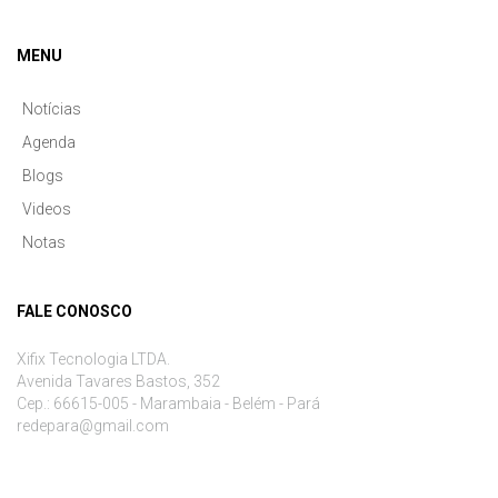
MENU
Notícias
Agenda
Blogs
Videos
Notas
FALE CONOSCO
Xifix Tecnologia LTDA.
Avenida Tavares Bastos, 352
Cep.: 66615-005 - Marambaia - Belém - Pará
redepara@gmail.com