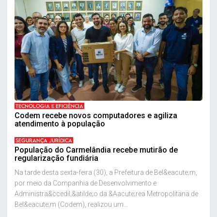
TECNOLOGIA E EFICIÊNCIA
Codem recebe novos computadores e agiliza
atendimento à população
SEGURANÇA JURÍDICA
População do Carmelândia recebe mutirão de
regularização fundiária
Na tarde desta sexta-feira (30), a Prefeitura de Bel&eacute;m,
por meio da Companhia de Desenvolvimento e
Administra&ccedil;&atilde;o da &Aacute;rea Metropolitana de
Bel&eacute;m (Codem), realizou um...