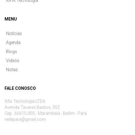
XIFIX Tecnologia
MENU
Notícias
Agenda
Blogs
Videos
Notas
FALE CONOSCO
Xifix Tecnologia LTDA.
Avenida Tavares Bastos, 352
Cep.: 66615-005 - Marambaia - Belém - Pará
redepara@gmail.com