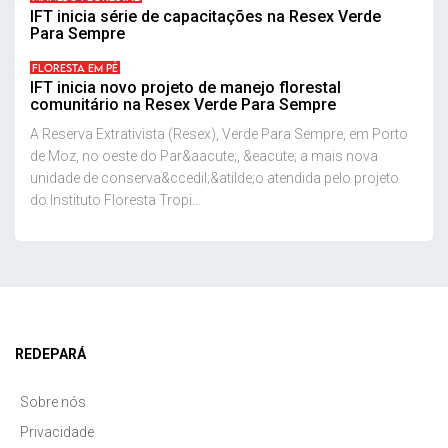
IFT inicia série de capacitações na Resex Verde
Para Sempre
FLORESTA EM PÉ
IFT inicia novo projeto de manejo florestal
comunitário na Resex Verde Para Sempre
A Reserva Extrativista (Resex), Verde Para Sempre, em Porto
de Moz, no oeste do Par&aacute;, &eacute; a mais nova
unidade de conserva&ccedil;&atilde;o atendida pelo projeto
do Instituto Floresta Tropi...
REDEPARÁ
Sobre nós
Privacidade