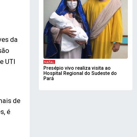
ves da
são
e UTI
NATAL
Presépio vivo realiza visita ao
Hospital Regional do Sudeste do
Pará
mais de
s, é