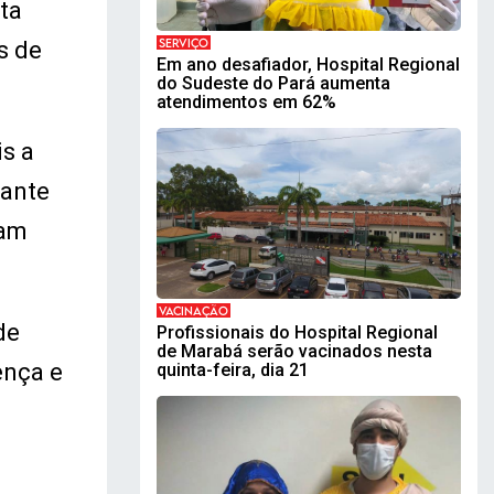
ta
SERVIÇO
s de
Em ano desafiador, Hospital Regional
do Sudeste do Pará aumenta
atendimentos em 62%
s a
iante
ram
VACINAÇÃO
de
Profissionais do Hospital Regional
de Marabá serão vacinados nesta
ença e
quinta-feira, dia 21