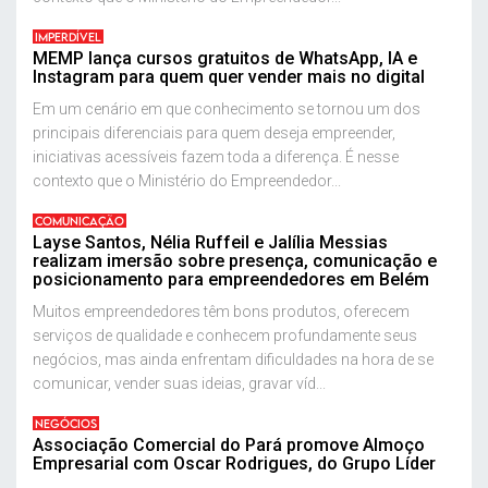
IMPERDÍVEL
MEMP lança cursos gratuitos de WhatsApp, IA e
Instagram para quem quer vender mais no digital
Em um cenário em que conhecimento se tornou um dos
principais diferenciais para quem deseja empreender,
iniciativas acessíveis fazem toda a diferença. É nesse
contexto que o Ministério do Empreendedor...
COMUNICAÇÃO
Layse Santos, Nélia Ruffeil e Jalília Messias
realizam imersão sobre presença, comunicação e
posicionamento para empreendedores em Belém
Muitos empreendedores têm bons produtos, oferecem
serviços de qualidade e conhecem profundamente seus
negócios, mas ainda enfrentam dificuldades na hora de se
comunicar, vender suas ideias, gravar víd...
NEGÓCIOS
Associação Comercial do Pará promove Almoço
Empresarial com Oscar Rodrigues, do Grupo Líder