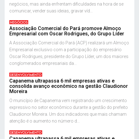
negócios, mas ainda enfrentam dificuldades na hora de se
comunicar, vender suas ideias, gravar víd...
NEGÓCIOS
Associação Comercial do Pará promove Almoço
Empresarial com Oscar Rodrigues, do Grupo Líder
A Associação Comercial do Pará (ACP) realizará um Almoço
Empresarial exclusivo com a participação do empresário
Oscar Rodrigues, presidente do Grupo Líder, um dos maiores
conglomerados empresariais da...
DESENVOLVIMENTO
Capanema ultrapassa 6 mil empresas ativas e
consolida avanço econômico na gestão Claudionor
Moreira
O município de Capanema vem registrando um crescimento
expressivo no setor econômico durante a gestão do prefeito
Claudionor Moreira. Um dos indicadores que mais chamam
atenção é o aumento no número d...
DESENVOLVIMENTO
Capanema ultrapassa 6 mil empresas ativas e