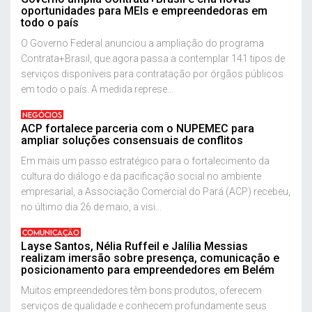
oportunidades para MEIs e empreendedoras em
todo o país
O Governo Federal anunciou a ampliação do programa
Contrata+Brasil, que agora passa a contemplar 141 tipos de
serviços disponíveis para contratação por órgãos públicos
em todo o país. A medida represe...
NEGÓCIOS
ACP fortalece parceria com o NUPEMEC para
ampliar soluções consensuais de conflitos
Em mais um passo estratégico para o fortalecimento da
cultura do diálogo e da pacificação social no ambiente
empresarial, a Associação Comercial do Pará (ACP) recebeu,
no último dia 26 de maio, a visi...
COMUNICAÇÃO
Layse Santos, Nélia Ruffeil e Jalília Messias
realizam imersão sobre presença, comunicação e
posicionamento para empreendedores em Belém
Muitos empreendedores têm bons produtos, oferecem
serviços de qualidade e conhecem profundamente seus