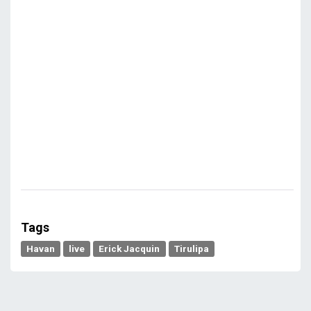
Tags
Havan
live
Erick Jacquin
Tirulipa