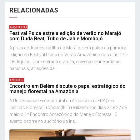
RELACIONADAS
GRATUITO
Festival Psica estreia edição de verão no Marajó
com Duda Beat, Tribo de Jah e Mombojó
A praia de Joanes, na Ilha do Marajó, será palco da primeira
edição do Festival Psica no Verão Amazônico nos dias 17 e
18 de julho. Com entrada gratuita, o evento reúne artistas
nacionais, atrações da...
EVENTO
Encontro em Belém discute o papel estratégico do
manejo florestal na Amazônia
A Universidade Federal Rural da Amazônia (UFRA) e o
Instituto Floresta Tropical (IFT) realizam nos dias 21 e 22 de
maio o 1º Encontro Amazônico do Manejo Florestal. O
evento ocorre no auditório do Ins...