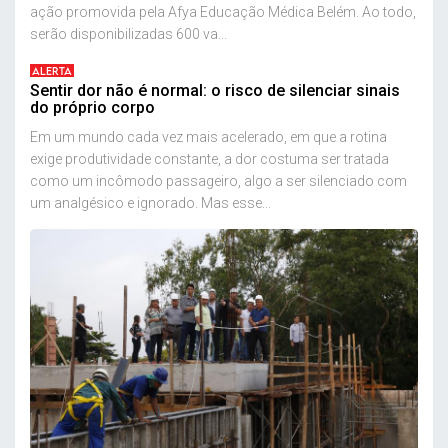
ação promovida pela Afya Educação Médica Belém. Ao todo,
serão disponibilizadas 600 va...
ALERTA
Sentir dor não é normal: o risco de silenciar sinais
do próprio corpo
Em um mundo cada vez mais acelerado, em que a rotina
exige produtividade constante, a dor costuma ser tratada
como um incômodo passageiro, algo a ser silenciado com
um analgésico e ignorado. Mas esse...