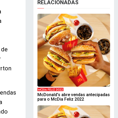
RELACIONADAS
a
a
 de
r
yrton
MCDIA FELIZ 2022
vendas
McDonald's abre vendas antecipadas
para o McDia Feliz 2022
a
ndo