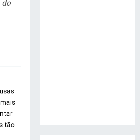
 do
ausas
 mais
ntar
s tão