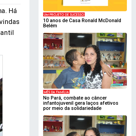
ha. Há
UM PROJETO DE SUCESSO
10 anos de Casa Ronald McDonald
 vindas
Belém
antil
MÊS DA FAMÍLIA
No Pará, combate ao câncer
infantojuvenil gera laços afetivos
por meio da solidariedade