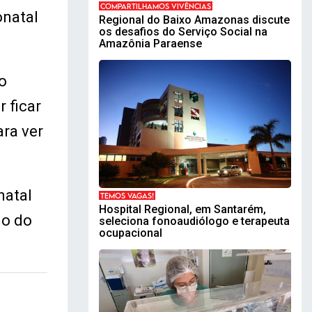
COMPARTILHAMOS VIVÊNCIAS
onatal
Regional do Baixo Amazonas discute
os desafios do Serviço Social na
Amazônia Paraense
o
 ficar
ara ver
natal
TEMOS VAGAS!
Hospital Regional, em Santarém,
do do
seleciona fonoaudiólogo e terapeuta
ocupacional