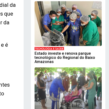
dial da
ês que
r da
 e é
TECNOLOGIA E SAÚDE
a
Estado investe e renova parque
tecnológico do Regional do Baixo
Amazonas
ntes
to