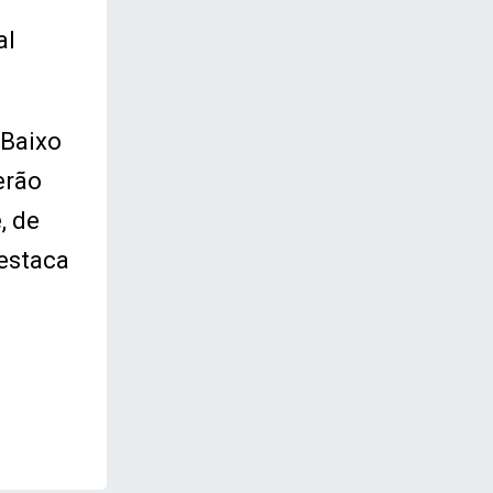
al
 Baixo
erão
, de
destaca