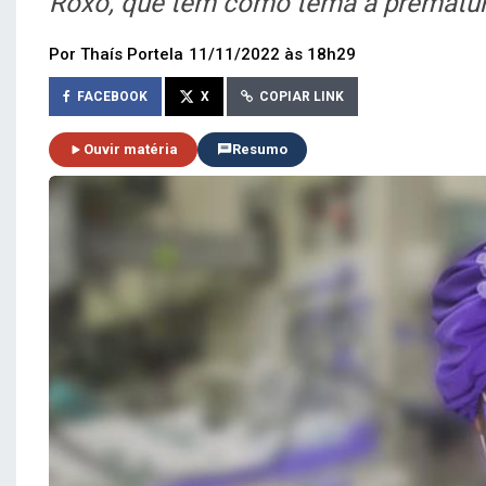
Roxo, que tem como tema a prematur
Por Thaís Portela
11/11/2022 às 18h29
FACEBOOK
X
COPIAR LINK
Ouvir matéria
Resumo