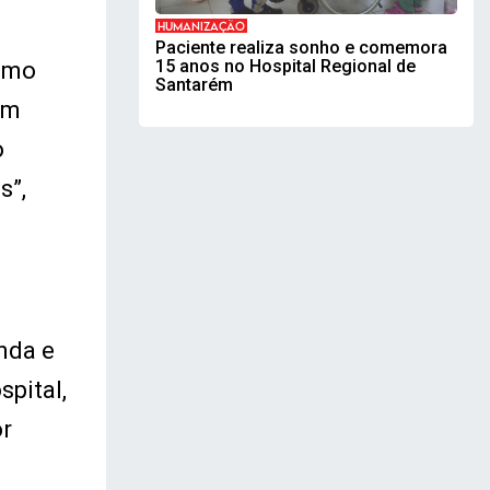
HUMANIZAÇÃO
Paciente realiza sonho e comemora
15 anos no Hospital Regional de
como
Santarém
ém
o
s”,
nda e
spital,
or