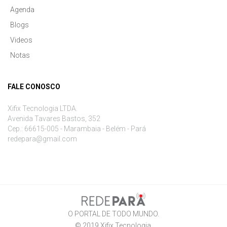
Agenda
Blogs
Videos
Notas
FALE CONOSCO
Xifix Tecnologia LTDA.
Avenida Tavares Bastos, 352
Cep.: 66615-005 - Marambaia - Belém - Pará
redepara@gmail.com
O PORTAL DE TODO MUNDO.
© 2019
Xifix Tecnologia
.