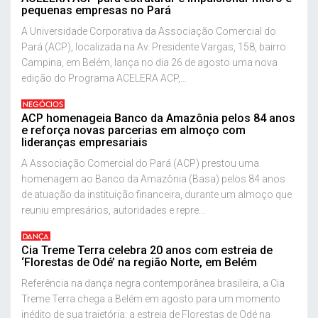
pequenas empresas no Pará
A Universidade Corporativa da Associação Comercial do
Pará (ACP), localizada na Av. Presidente Vargas, 158, bairro
Campina, em Belém, lança no dia 26 de agosto uma nova
edição do Programa ACELERA ACP,...
NEGÓCIOS
ACP homenageia Banco da Amazônia pelos 84 anos
e reforça novas parcerias em almoço com
lideranças empresariais
A Associação Comercial do Pará (ACP) prestou uma
homenagem ao Banco da Amazônia (Basa) pelos 84 anos
de atuação da instituição financeira, durante um almoço que
reuniu empresários, autoridades e repre...
DANÇA
Cia Treme Terra celebra 20 anos com estreia de
‘Florestas de Odé’ na região Norte, em Belém
Referência na dança negra contemporânea brasileira, a Cia
Treme Terra chega a Belém em agosto para um momento
inédito de sua trajetória: a estreia de Florestas de Odé na