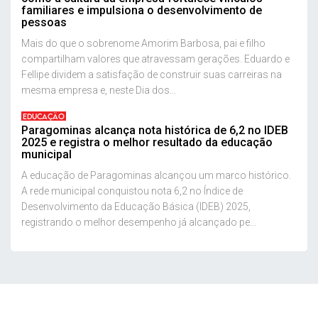
familiares e impulsiona o desenvolvimento de
pessoas
Mais do que o sobrenome Amorim Barbosa, pai e filho
compartilham valores que atravessam gerações. Eduardo e
Fellipe dividem a satisfação de construir suas carreiras na
mesma empresa e, neste Dia dos...
EDUCAÇÃO
Paragominas alcança nota histórica de 6,2 no IDEB
2025 e registra o melhor resultado da educação
municipal
A educação de Paragominas alcançou um marco histórico.
A rede municipal conquistou nota 6,2 no Índice de
Desenvolvimento da Educação Básica (IDEB) 2025,
registrando o melhor desempenho já alcançado pe...