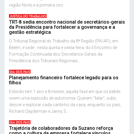
região Norte e a primeira circ...
JUSTIÇA DO TRABALHO
TRT-8 sedia encontro nacional de secretários-gerais
da Presidência para fortalecer a governança e a
gestão estratégica
O Tribunal Regional do Trabalho da 8ª Região (PA/AP), em
Belém, é sede , nesta quinta e sexta-feira, do II Encontro de
Formação Continuada dos Secretários-Gerais da
Presidência dos Tribunais Regionais...
DIA DOS PAIS
Planejamento financeiro fortalece legado para os
filhos
Estevão tem 1 ano e 8 meses, aquela fase em que os bebês
vivem uma explosão de autonomia. Querem “falar”, subir,
descer e explorar cada cantinho da casa, enquanto os pais,
Richard Clayderman e Janny S...
DIA DOS PAIS
Trajetória de colaboradores da Suzano reforça
como a cultura da empresa fortalece vínculos