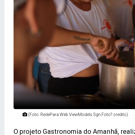
(Foto: RedePara.Web.ViewModels.Sgn.Foto?.credito)
O projeto Gastronomia do Amanhã, reali