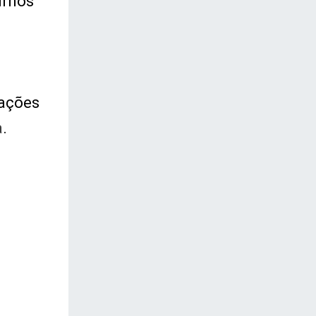
urnos
cações
a
.