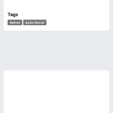
Tags
detran
Ação Social