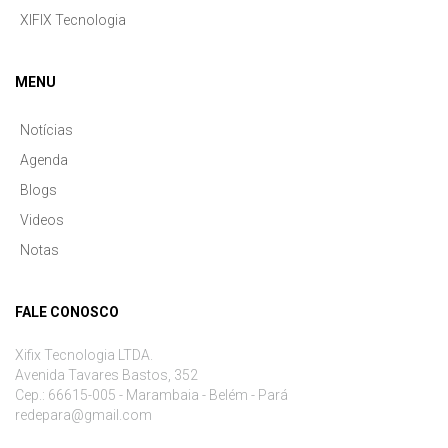
XIFIX Tecnologia
MENU
Notícias
Agenda
Blogs
Videos
Notas
FALE CONOSCO
Xifix Tecnologia LTDA.
Avenida Tavares Bastos, 352
Cep.: 66615-005 - Marambaia - Belém - Pará
redepara@gmail.com