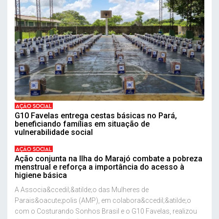
AÇÃO SOCIAL
G10 Favelas entrega cestas básicas no Pará,
beneficiando famílias em situação de
vulnerabilidade social
AÇÃO SOCIAL
Ação conjunta na Ilha do Marajó combate a pobreza
menstrual e reforça a importância do acesso à
higiene básica
A Associa&ccedil;&atilde;o das Mulheres de
Parais&oacute;polis (AMP), em colabora&ccedil;&atilde;o
com o Costurando Sonhos Brasil e o G10 Favelas, realizou