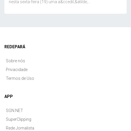
nesta sexta-feira (19) uma a&ccedil;&atilde;...
REDEPARÁ
Sobre nós
Privacidade
Termos de Uso
APP
SGN.NET
SuperClipping
Rede Jornalista