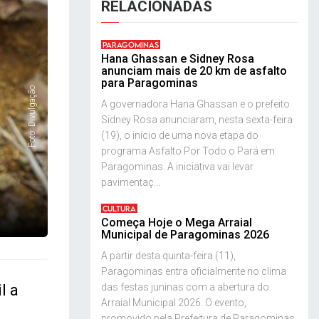
RELACIONADAS
PARAGOMINAS
Hana Ghassan e Sidney Rosa
anunciam mais de 20 km de asfalto
para Paragominas
Foto: Divulgação
A governadora Hana Ghassan e o prefeito
Sidney Rosa anunciaram, nesta sexta-feira
(19), o início de uma nova etapa do
programa Asfalto Por Todo o Pará em
Paragominas. A iniciativa vai levar
pavimentaç...
CULTURA
Começa Hoje o Mega Arraial
Municipal de Paragominas 2026
A partir desta quinta-feira (11),
Paragominas entra oficialmente no clima
l a
das festas juninas com a abertura do
Arraial Municipal 2026. O evento,
promovido pela Prefeitura de Paragominas,