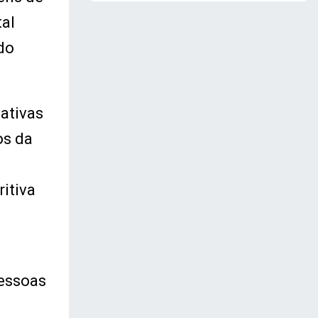
tal
 do
ativas
os da
itiva
pessoas