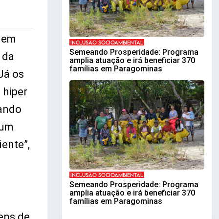
, em
INCLUSÃO SOCIOAMBIENTAL
Semeando Prosperidade: Programa
 da
amplia atuação e irá beneficiar 370
famílias em Paragominas
Já os
 hiper
cando
 um
iente”,
INCLUSÃO SOCIOAMBIENTAL
Semeando Prosperidade: Programa
amplia atuação e irá beneficiar 370
famílias em Paragominas
gens de