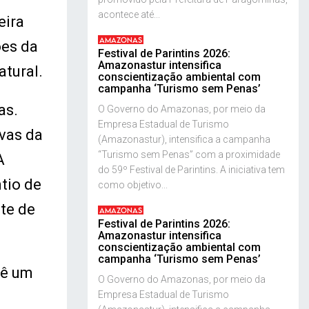
acontece até...
eira
AMAZONAS
ões da
Festival de Parintins 2026:
Amazonastur intensifica
tural.
conscientização ambiental com
campanha ‘Turismo sem Penas’
as.
O Governo do Amazonas, por meio da
Empresa Estadual de Turismo
vas da
(Amazonastur), intensifica a campanha
“Turismo sem Penas” com a proximidade
A
do 59º Festival de Parintins. A iniciativa tem
tio de
como objetivo...
te de
AMAZONAS
Festival de Parintins 2026:
Amazonastur intensifica
conscientização ambiental com
campanha ‘Turismo sem Penas’
vê um
O Governo do Amazonas, por meio da
Empresa Estadual de Turismo