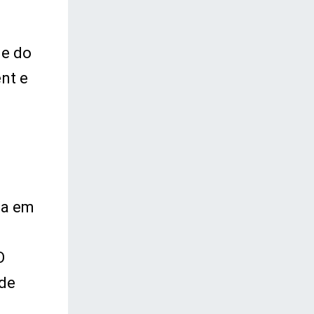
ge do
nt e
la em
O
 de