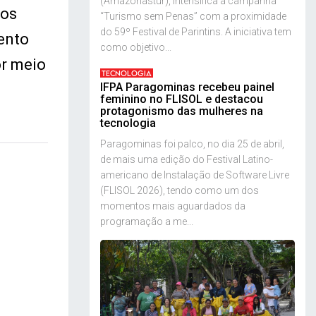
(Amazonastur), intensifica a campanha
dos
“Turismo sem Penas” com a proximidade
do 59º Festival de Parintins. A iniciativa tem
ento
como objetivo...
or meio
TECNOLOGIA
IFPA Paragominas recebeu painel
feminino no FLISOL e destacou
protagonismo das mulheres na
tecnologia
Paragominas foi palco, no dia 25 de abril,
de mais uma edição do Festival Latino-
americano de Instalação de Software Livre
(FLISOL 2026), tendo como um dos
momentos mais aguardados da
programação a me...