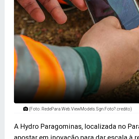
(Foto: RedePara.Web.ViewModels.Sgn.Foto?.credito)
A Hydro Paragominas, localizada no Pará
apostar em inovação para dar escala à r