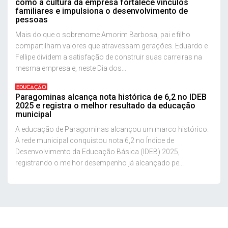
como a cultura da empresa fortalece vínculos
familiares e impulsiona o desenvolvimento de
pessoas
Mais do que o sobrenome Amorim Barbosa, pai e filho
compartilham valores que atravessam gerações. Eduardo e
Fellipe dividem a satisfação de construir suas carreiras na
mesma empresa e, neste Dia dos...
EDUCAÇÃO
Paragominas alcança nota histórica de 6,2 no IDEB
2025 e registra o melhor resultado da educação
municipal
A educação de Paragominas alcançou um marco histórico.
A rede municipal conquistou nota 6,2 no Índice de
Desenvolvimento da Educação Básica (IDEB) 2025,
registrando o melhor desempenho já alcançado pe...