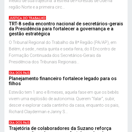
inédito de sua trajetória: a estreia de Florestas de Odé na
região Norte e a primeira circ...
JUSTIÇA DO TRABALHO
TRT-8 sedia encontro nacional de secretários-gerais
da Presidência para fortalecer a governança e a
gestão estratégica
O Tribunal Regional do Trabalho da 8ª Região (PA/AP), em
Belém, é sede , nesta quinta e sexta-feira, do II Encontro de
Formação Continuada dos Secretários-Gerais da
Presidência dos Tribunais Regionais...
DIA DOS PAIS
Planejamento financeiro fortalece legado para os
filhos
Estevão tem 1 ano e 8 meses, aquela fase em que os bebês
vivem uma explosão de autonomia. Querem “falar”, subir,
descer e explorar cada cantinho da casa, enquanto os pais,
Richard Clayderman e Janny S...
DIA DOS PAIS
Trajetória de colaboradores da Suzano reforça