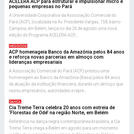
ACELERA ACP para estruturar e impulsionar micro e
pequenas empresas no Pará
A Universidade Corporativa da Associação Comercial do
Pará (ACP), localizada na Av. Presidente Vargas, 158, bairro
Campina, em Belém, lança no dia 26 de agosto uma nova
edição do Programa ACELERA ACP,...
NEGÓCIOS
ACP homenageia Banco da Amazônia pelos 84 anos
e reforça novas parcerias em almoço com
lideranças empresariais
A Associação Comercial do Pará (ACP) prestou uma
homenagem ao Banco da Amazônia (Basa) pelos 84 anos
de atuação da instituição financeira, durante um almoço que
reuniu empresários, autoridades e repre...
DANÇA
Cia Treme Terra celebra 20 anos com estreia de
‘Florestas de Odé’ na região Norte, em Belém
Referência na dança negra contemporânea brasileira, a Cia
Treme Terra chega a Belém em agosto para um momento