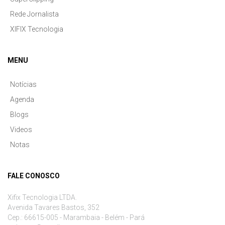
Rede Jornalista
XIFIX Tecnologia
MENU
Notícias
Agenda
Blogs
Videos
Notas
FALE CONOSCO
Xifix Tecnologia LTDA.
Avenida Tavares Bastos, 352
Cep.: 66615-005 - Marambaia - Belém - Pará