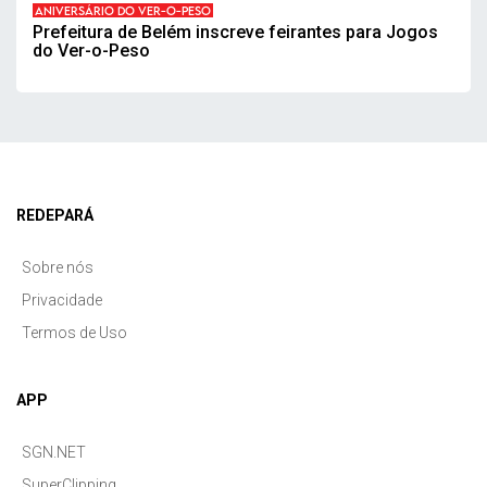
ANIVERSÁRIO DO VER-O-PESO
Prefeitura de Belém inscreve feirantes para Jogos
do Ver-o-Peso
REDEPARÁ
Sobre nós
Privacidade
Termos de Uso
APP
SGN.NET
SuperClipping