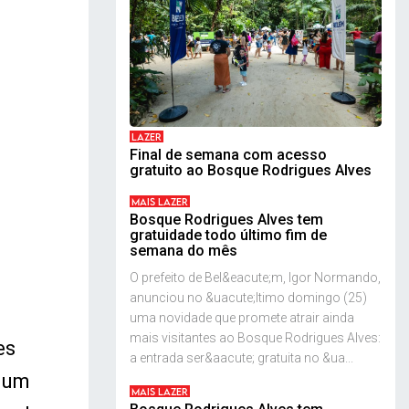
LAZER
Final de semana com acesso
gratuito ao Bosque Rodrigues Alves
MAIS LAZER
Bosque Rodrigues Alves tem
gratuidade todo último fim de
semana do mês
O prefeito de Bel&eacute;m, Igor Normando,
anunciou no &uacute;ltimo domingo (25)
uma novidade que promete atrair ainda
mais visitantes ao Bosque Rodrigues Alves:
es
a entrada ser&aacute; gratuita no &ua...
e um
MAIS LAZER