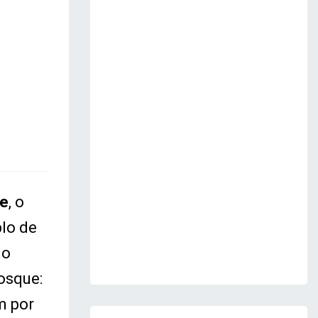
de
, o
lo de
do
osque:
m por