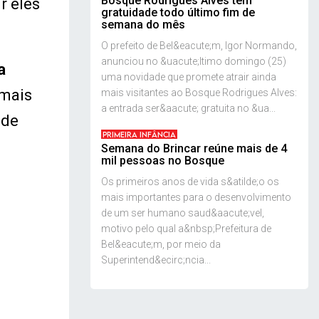
Bosque Rodrigues Alves tem
r eles
gratuidade todo último fim de
semana do mês
O prefeito de Bel&eacute;m, Igor Normando,
anunciou no &uacute;ltimo domingo (25)
a
uma novidade que promete atrair ainda
imais
mais visitantes ao Bosque Rodrigues Alves:
a entrada ser&aacute; gratuita no &ua...
 de
PRIMEIRA INFÂNCIA
Semana do Brincar reúne mais de 4
mil pessoas no Bosque
Os primeiros anos de vida s&atilde;o os
mais importantes para o desenvolvimento
de um ser humano saud&aacute;vel,
motivo pelo qual a&nbsp;Prefeitura de
Bel&eacute;m, por meio da
Superintend&ecirc;ncia...