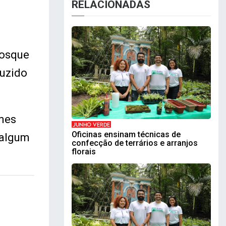
RELACIONADAS
Bosque
duzido
ames
JUNHO VERDE
Oficinas ensinam técnicas de
 algum
confecção de terrários e arranjos
florais