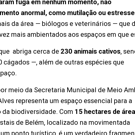
ntaram fuga em nenhum momento, não
mento anormal, como mutilação ou estresse
nais da área — biólogos e veterinários — que 
 vez mais ambientados aos espaços em que e
que abriga cerca de
230 animais cativos
, se
0 cágados —, além de outras espécies que
spaço.
por meio da Secretaria Municipal de Meio Am
lves representa um espaço essencial para a
o da biodiversidade. Com
15 hectares de área
ostais de Belém, localizado na movimentada
 um ponto turístico, é um verdadeiro fragmen