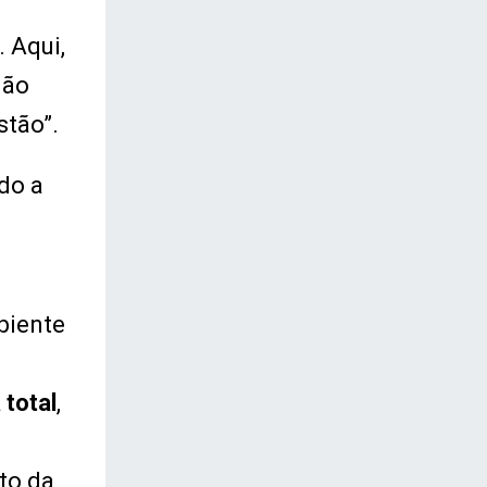
. Aqui,
dão
stão”.
ndo a
biente
 total
,
to da