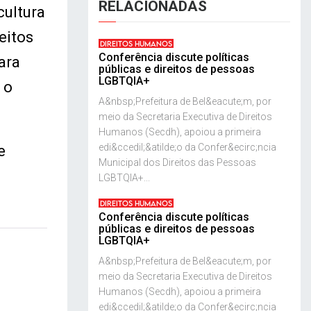
RELACIONADAS
cultura
eitos
DIREITOS HUMANOS
Conferência discute políticas
ara
públicas e direitos de pessoas
LGBTQIA+
 o
A&nbsp;Prefeitura de Bel&eacute;m, por
meio da Secretaria Executiva de Direitos
Humanos (Secdh), apoiou a primeira
edi&ccedil;&atilde;o da Confer&ecirc;ncia
e
Municipal dos Direitos das Pessoas
LGBTQIA+...
DIREITOS HUMANOS
Conferência discute políticas
públicas e direitos de pessoas
LGBTQIA+
A&nbsp;Prefeitura de Bel&eacute;m, por
meio da Secretaria Executiva de Direitos
Humanos (Secdh), apoiou a primeira
edi&ccedil;&atilde;o da Confer&ecirc;ncia