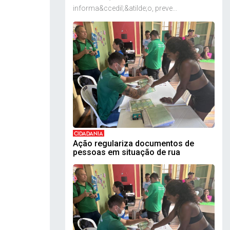
informa&ccedil;&atilde;o, preve...
CIDADANIA
Ação regulariza documentos de
pessoas em situação de rua