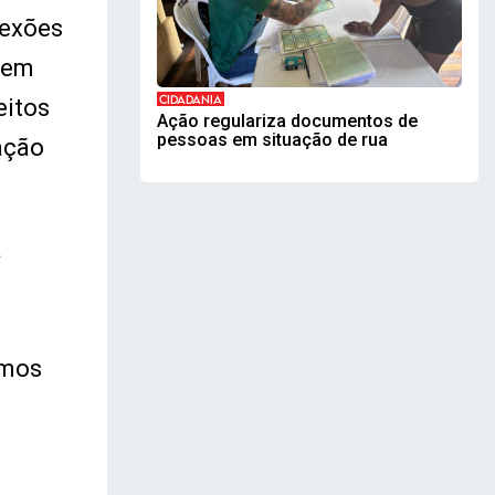
lexões
m em
CIDADANIA
eitos
Ação regulariza documentos de
pessoas em situação de rua
ação
a
m
emos