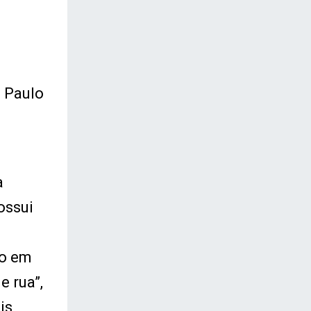
o Paulo
a
ossui
to em
e rua”,
is