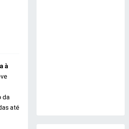
a à
eve
o da
das até