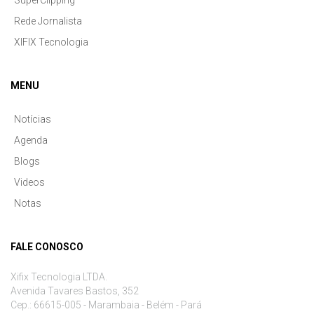
SuperClipping
Rede Jornalista
XIFIX Tecnologia
MENU
Notícias
Agenda
Blogs
Videos
Notas
FALE CONOSCO
Xifix Tecnologia LTDA.
Avenida Tavares Bastos, 352
Cep.: 66615-005 - Marambaia - Belém - Pará