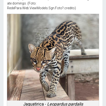
ate domingo. (Foto:
RedePara.Web.ViewModels.Sgn.Foto?.credito)
Jaguatirica -
Leopardus pardalis