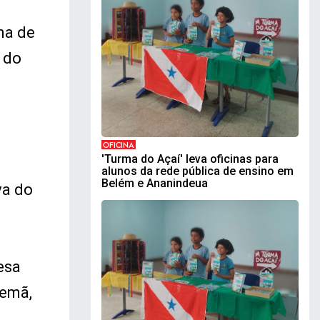
na de
 do
OFICINA
'Turma do Açaí' leva oficinas para
alunos da rede pública de ensino em
Belém e Ananindeua
va do
esa
pemã,