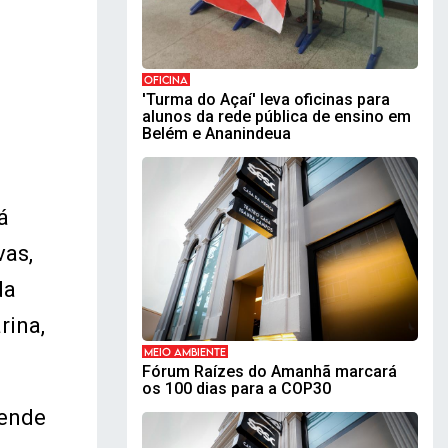
OFICINA
'Turma do Açaí' leva oficinas para
alunos da rede pública de ensino em
Belém e Ananindeua
á
vas,
da
rina,
MEIO AMBIENTE
Fórum Raízes do Amanhã marcará
os 100 dias para a COP30
tende