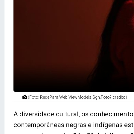
(Foto: RedePara.Web.ViewModels.Sgn.Foto?.credito)
A diversidade cultural, os conhecimentos
contemporâneas negras e indígenas esta