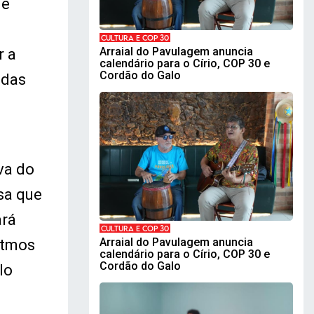
de
CULTURA E COP 30
Arraial do Pavulagem anuncia
r a
calendário para o Círio, COP 30 e
Cordão do Galo
odas
va do
sa que
ará
CULTURA E COP 30
Arraial do Pavulagem anuncia
itmos
calendário para o Círio, COP 30 e
Cordão do Galo
lo