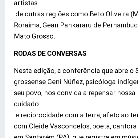
artistas
de outras regiões como Beto Oliveira 
Roraima, Gean Pankararu de Pernambuco
Mato Grosso.
RODAS DE CONVERSAS
Nesta edição, a conferência que abre o 
grossense Geni Núñez, psicóloga indígen
seu povo, nos convida a repensar noss
cuidado
e reciprocidade com a terra, afeto ao ter
com Cleide Vasconcelos, poeta, cantor
em Santarém (PA), que registra em músic