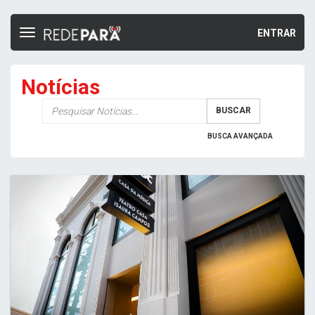
ENTRAR
Toggle
navigation
Notícias
Palavra-
BUSCAR
chave
BUSCA AVANÇADA