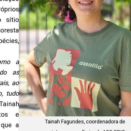
óprios
 sítio
oresta
écies,
como a
ndo as
ais, ao
, tudo
Tainah
tos e
Tainah Fagundes, coordenadora de
 que a