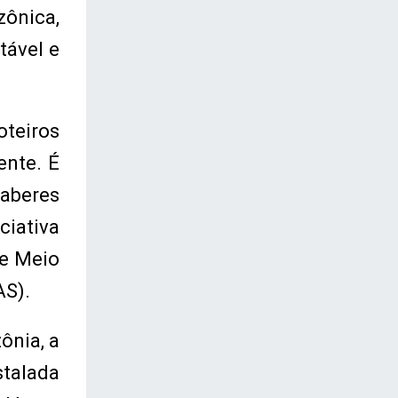
ônica,
tável e
oteiros
ente. É
saberes
ciativa
de Meio
AS).
ônia, a
talada