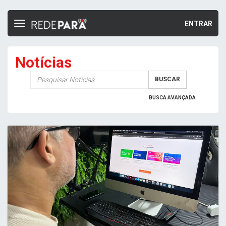
ENTRAR
Toggle
navigation
Notícias
Palavra-
BUSCAR
chave
BUSCA AVANÇADA