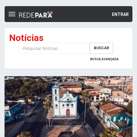
ENTRAR
Toggle
navigation
Notícias
Palavra-
BUSCAR
chave
BUSCA AVANÇADA