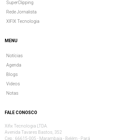
SuperClipping
Rede Jornalista
XIFIX Tecnologia
MENU
Notícias
Agenda
Blogs
Videos
Notas
FALE CONOSCO
Xifix Tecnologia LTDA.
Avenida Tavares Bastos, 352
Cep.: 66615-005 - Marambaia - Belém - Pará