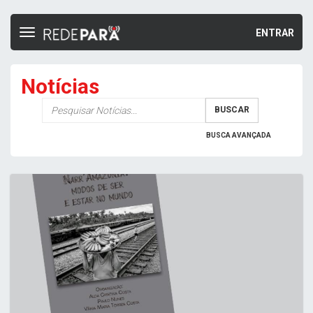
ENTRAR
Toggle
navigation
Notícias
Palavra-
BUSCAR
chave
BUSCA AVANÇADA