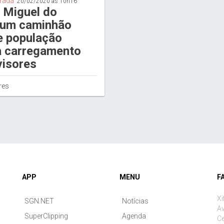
trada
20/02/2020 às 10h16
 Miguel do
um caminhão
e população
a carregamento
visores
res
APP
MENU
F
Xi
SGN.NET
Notícias
Av
SuperClipping
Agenda
Ce