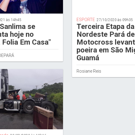
ESPORTE
021 às 14h45
27/10/2020 às 09h35
Sanlima se
Terceira Etapa d
ta hoje no
Nordeste Pará de
 Folia Em Casa"
Motocross levan
poeira em São Mi
DEPARÁ
Guamá
Rosiane Reis