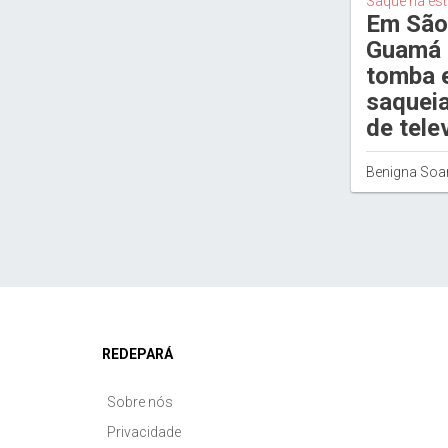
Saque na es
Em São
Guamá 
tomba 
saquei
de tele
Benigna Soa
REDEPARÁ
Sobre nós
Privacidade