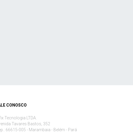
ALE CONOSCO
fix Tecnologia LTDA.
enida Tavares Bastos, 352
p.: 66615-005 - Marambaia - Belém - Pará