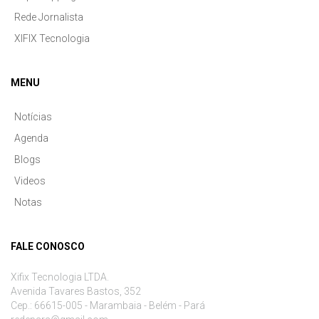
Rede Jornalista
XIFIX Tecnologia
MENU
Notícias
Agenda
Blogs
Videos
Notas
FALE CONOSCO
Xifix Tecnologia LTDA.
Avenida Tavares Bastos, 352
Cep.: 66615-005 - Marambaia - Belém - Pará