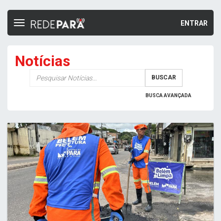
ENTRAR
Toggle
navigation
Notícias
Palavra-
BUSCAR
chave
BUSCA AVANÇADA