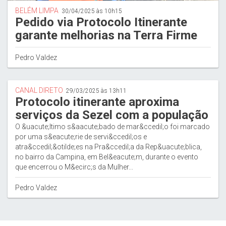
BELÉM LIMPA
30/04/2025 às 10h15
Pedido via Protocolo Itinerante
garante melhorias na Terra Firme
Pedro Valdez
CANAL DIRETO
29/03/2025 às 13h11
Protocolo itinerante aproxima
serviços da Sezel com a população
O &uacute;ltimo s&aacute;bado de mar&ccedil;o foi marcado
por uma s&eacute;rie de servi&ccedil;os e
atra&ccedil;&otilde;es na Pra&ccedil;a da Rep&uacute;blica,
no bairro da Campina, em Bel&eacute;m, durante o evento
que encerrou o M&ecirc;s da Mulher...
Pedro Valdez