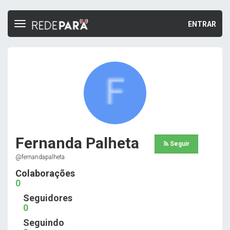
ENTRAR
Toggle
navigation
Fernanda Palheta
Seguir
@fernandapalheta
Colaborações
0
Seguidores
0
Seguindo