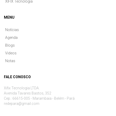
XIFIX Tecnologia
MENU
Notícias
Agenda
Blogs
Videos
Notas
FALE CONOSCO
Xifix Tecnologia LTDA.
Avenida Tavares Bastos, 352
Cep.: 66615-005 - Marambaia - Belém - Pará
redepara@gmail.com