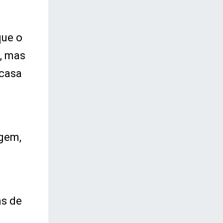
que o
, mas
 casa
agem,
as de