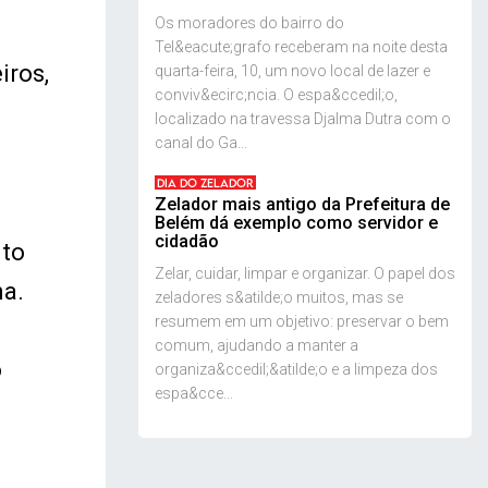
Os moradores do bairro do
Tel&eacute;grafo receberam na noite desta
iros,
quarta-feira, 10, um novo local de lazer e
conviv&ecirc;ncia. O espa&ccedil;o,
localizado na travessa Djalma Dutra com o
canal do Ga...
DIA DO ZELADOR
Zelador mais antigo da Prefeitura de
Belém dá exemplo como servidor e
cidadão
ito
Zelar, cuidar, limpar e organizar. O papel dos
ma.
zeladores s&atilde;o muitos, mas se
resumem em um objetivo: preservar o bem
comum, ajudando a manter a
o
organiza&ccedil;&atilde;o e a limpeza dos
espa&cce...