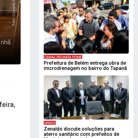
Foto: Oswaldo Forte
anhã
CANAL DO MATA FOME
Prefeitura de Belém entrega obra de
microdrenagem no bairro do Tapanã
O
eira,
UNIÃO
Zenaldo discute soluções para
aterro sanitário com prefeitos de