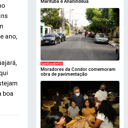
Marituba e Ananindeua
no
uns
om
e ano,
ajará,
SANEAMENTO
Moradores da Condor comemoram
qui
obra de pavimentação
stejam
a boa