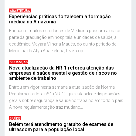
ABAETETUBA
Experiências práticas fortalecem a formação
médica na Amazônia
Enquanto muitos estudantes de Medicina passam a maior
parte da graduação em hospitais e unidades de saúde, a
acadêmica Mayara Vilhena Maués, do quinto período de
Medicina da Afya Abaetetuba, teve a op...
MUDANÇAS
Nova atualização da NR-1 reforça atenção das
empresas à saúde mental e gestão de riscos no
ambiente de trabalho
Entrou em vigor nesta semana a atualização da Norma
Regulamentadora nº 1 (NR-1), que estabelece disposições
gerais sobre segurança e saúde no trabalho em todo o país.
A nova regulamentação traz mudanç...
SAÚDE
Belém terá atendimento gratuito de exames de
ultrassom para a população local