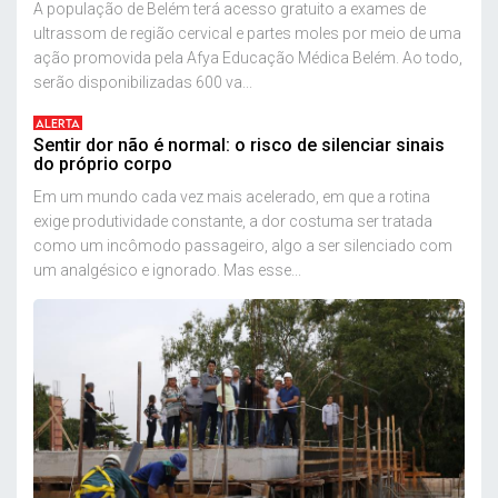
A população de Belém terá acesso gratuito a exames de
ultrassom de região cervical e partes moles por meio de uma
ação promovida pela Afya Educação Médica Belém. Ao todo,
serão disponibilizadas 600 va...
ALERTA
Sentir dor não é normal: o risco de silenciar sinais
do próprio corpo
Em um mundo cada vez mais acelerado, em que a rotina
exige produtividade constante, a dor costuma ser tratada
como um incômodo passageiro, algo a ser silenciado com
um analgésico e ignorado. Mas esse...