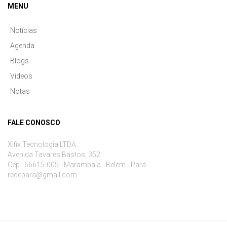
MENU
Notícias
Agenda
Blogs
Videos
Notas
FALE CONOSCO
Xifix Tecnologia LTDA.
Avenida Tavares Bastos, 352
Cep.: 66615-005 - Marambaia - Belém - Pará
redepara@gmail.com