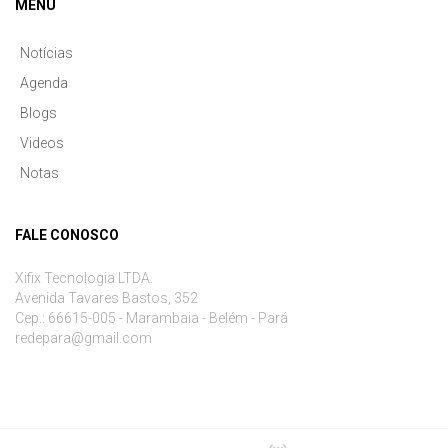
MENU
Notícias
Agenda
Blogs
Videos
Notas
FALE CONOSCO
Xifix Tecnologia LTDA.
Avenida Tavares Bastos, 352
Cep.: 66615-005 - Marambaia - Belém - Pará
redepara@gmail.com