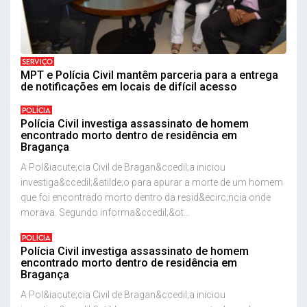
SERVIÇO
MPT e Polícia Civil mantêm parceria para a entrega
de notificações em locais de difícil acesso
POLÍCIA
Polícia Civil investiga assassinato de homem
encontrado morto dentro de residência em
Bragança
A Pol&iacute;cia Civil de Bragan&ccedil;a iniciou
investiga&ccedil;&atilde;o para apurar a morte de um homem
que foi encontrado morto dentro da resid&ecirc;ncia onde
morava. Segundo informa&ccedil;&ot...
POLÍCIA
Polícia Civil investiga assassinato de homem
encontrado morto dentro de residência em
Bragança
A Pol&iacute;cia Civil de Bragan&ccedil;a iniciou