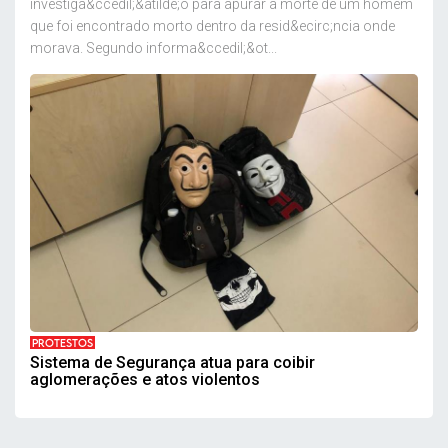
investiga&ccedil;&atilde;o para apurar a morte de um homem
que foi encontrado morto dentro da resid&ecirc;ncia onde
morava. Segundo informa&ccedil;&ot...
PROTESTOS
Sistema de Segurança atua para coibir
aglomerações e atos violentos