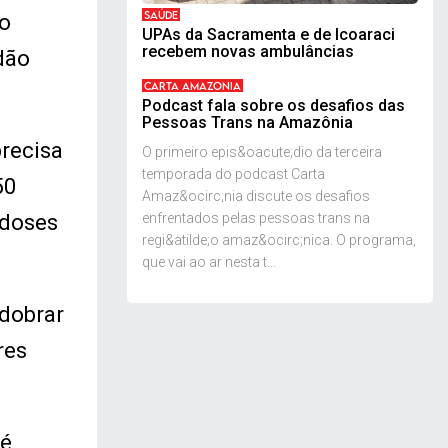
SAÚDE
ho
UPAs da Sacramenta e de Icoaraci
recebem novas ambulâncias
dão
CARTA AMAZONIA
Podcast fala sobre os desafios das
Pessoas Trans na Amazônia
recisa
O primeiro epis&oacute;dio da terceira
temporada do podcast Carta
50
Amaz&ocirc;nia discute os desafios
 doses
enfrentados pelas pessoas trans na
regi&atilde;o amaz&ocirc;nica. O programa,
que vai ao ar nesta t...
 dobrar
res
 é