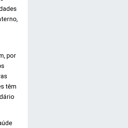
idades
terno,
m, por
os
ras
es têm
dário
saúde