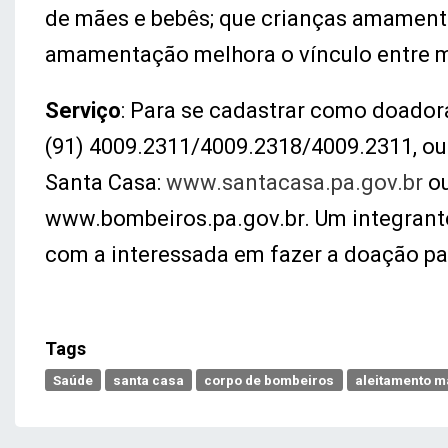
de mães e bebês; que crianças amamenta
amamentação melhora o vínculo entre mã
Serviço
: Para se cadastrar como doadora
(91) 4009.2311/4009.2318/4009.2311, ou 
Santa Casa:
www.santacasa.pa.gov.br
ou
www.bombeiros.pa.gov.br. Um integrant
com a interessada em fazer a doação pa
Tags
Saúde
santa casa
corpo de bombeiros
aleitamento m