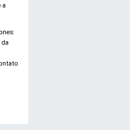
 a
ones:
 da
ontato