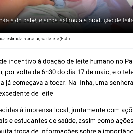
 e do bebê, e ainda estimula a produção de leit
a estimula a produção de leite (Foto:
 de incentivo à doação de leite humano no Pa
 por volta de 6h30 do dia 17 de maio, e o tel
 já começava a tocar. Na linha, uma senhora
 excedente de leite.
edidas à imprensa local, juntamente com açõ
nais e estudantes de saúde, assim como açõe
muita troca de informações sobre a importânc