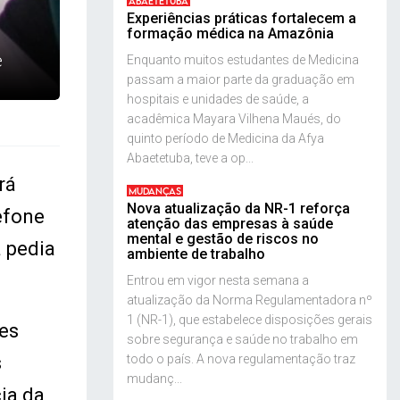
ABAETETUBA
Experiências práticas fortalecem a
formação médica na Amazônia
e
Enquanto muitos estudantes de Medicina
passam a maior parte da graduação em
hospitais e unidades de saúde, a
acadêmica Mayara Vilhena Maués, do
quinto período de Medicina da Afya
Abaetetuba, teve a op...
rá
MUDANÇAS
Nova atualização da NR-1 reforça
efone
atenção das empresas à saúde
mental e gestão de riscos no
 pedia
ambiente de trabalho
Entrou em vigor nesta semana a
atualização da Norma Regulamentadora nº
1 (NR-1), que estabelece disposições gerais
es
sobre segurança e saúde no trabalho em
todo o país. A nova regulamentação traz
s
mudanç...
ia da