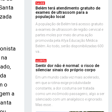
SAÚDE
 Santa
Belém terá atendimento gratuito de
exames de ultrassom para a
izada
população local
A população de Belém terá acesso gratuito
a exames de ultrassom de região cervical e
partes moles por meio de uma ação
promovida pela Afya Educação Médica
Belém. Ao todo, serão disponibilizadas 600
ionista
va...
 na
ALERTA
Sentir dor não é normal: o risco de
tado,
silenciar sinais do próprio corpo
 da
Em um mundo cada vez mais acelerado,
em que a rotina exige produtividade
m o
constante, a dor costuma ser tratada
agem a
como um incômodo passageiro, algo a ser
silenciado com um analgésico e ignorado.
Santa
Mas esse...
zou