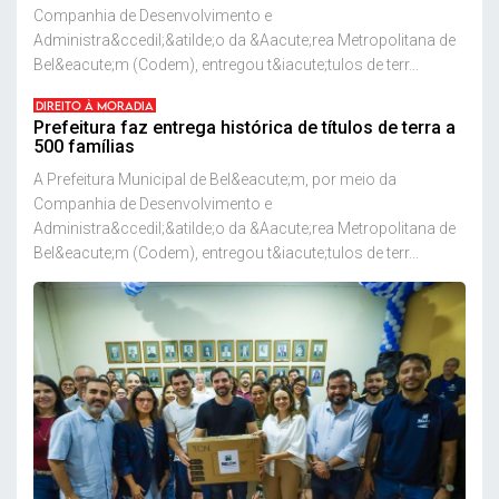
Companhia de Desenvolvimento e
Administra&ccedil;&atilde;o da &Aacute;rea Metropolitana de
Bel&eacute;m (Codem), entregou t&iacute;tulos de terr...
DIREITO À MORADIA
Prefeitura faz entrega histórica de títulos de terra a
500 famílias
A Prefeitura Municipal de Bel&eacute;m, por meio da
Companhia de Desenvolvimento e
Administra&ccedil;&atilde;o da &Aacute;rea Metropolitana de
Bel&eacute;m (Codem), entregou t&iacute;tulos de terr...